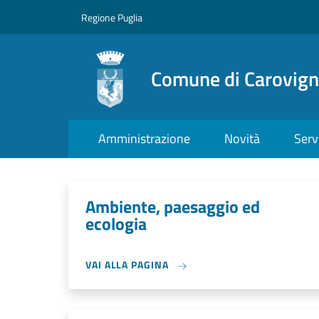
Salta al contenuto principale
Skip to footer content
Regione Puglia
Comune di Carovig
Amministrazione
Novità
Serv
Ambiente, paesaggio ed
ecologia
VAI ALLA PAGINA