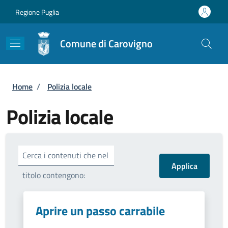
Salta al contenuto principale
Skip to footer content
Regione Puglia
Comune di Carovigno
Briciole di pane
Home
/
Polizia locale
Polizia locale
Cerca i contenuti che nel
titolo contengono:
Aprire un passo carrabile