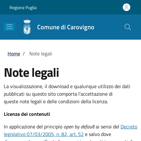
Salta al contenuto principale
Skip to footer content
Regione Puglia
Comune di Carovigno
Briciole di pane
Home
/
Note legali
Note legali
La visualizzazione, il download e qualunque utilizzo dei dati
pubblicati su questo sito comporta l'accettazione di
queste note legali e delle condizioni della licenza.
Licenza dei contenuti
In applicazione del principio
open by default
ai sensi del
Decreto
legislativo 07/03/2005, n. 82, art. 52
e salvo dove