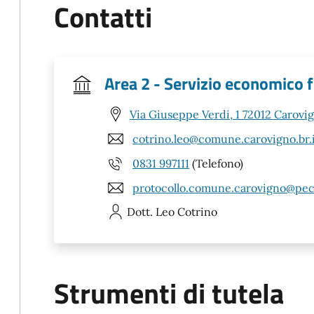
Contatti
Area 2 - Servizio economico f
Via Giuseppe Verdi, 1 72012 Carovi
cotrino.leo@comune.carovigno.br.
0831 997111
(Telefono)
protocollo.comune.carovigno@pec.
Dott. Leo
Cotrino
Strumenti di tutela