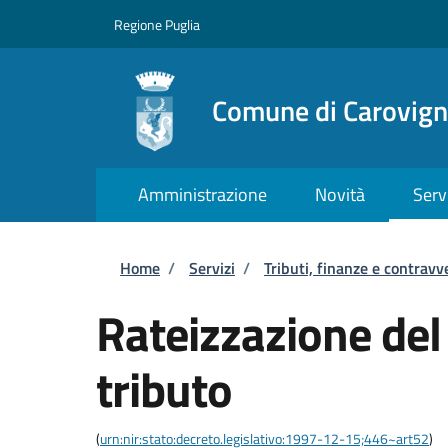
Salta al contenuto principale
Skip to footer content
Regione Puglia
Comune di Carovig
Amministrazione
Novità
Serv
Briciole di pane
Home
/
Servizi
/
Tributi, finanze e contravv
Rateizzazione de
tributo
(
urn:nir:stato:decreto.legislativo:1997-12-15;446~art52
)