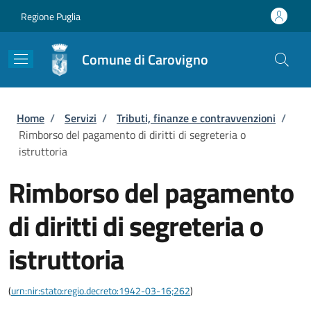
Salta al contenuto principale
Skip to footer content
Regione Puglia
Comune di Carovigno
Briciole di pane
Home
/
Servizi
/
Tributi, finanze e contravvenzioni
/
Rimborso del pagamento di diritti di segreteria o
istruttoria
Rimborso del pagamento
di diritti di segreteria o
istruttoria
(
urn:nir:stato:regio.decreto:1942-03-16;262
)