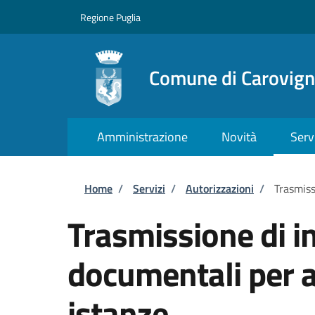
Salta al contenuto principale
Skip to footer content
Regione Puglia
Comune di Carovig
Amministrazione
Novità
Serv
Briciole di pane
Home
/
Servizi
/
Autorizzazioni
/
Trasmiss
Trasmissione di i
documentali per al
istanze