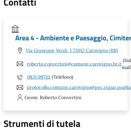
Contatti
Area 4 - Ambiente e Paesaggio, Cimite
Via Giuseppe Verdi, 1 72012 Carovigno (BR)
(Ind
roberto.convertini@comune.carovigno.br.it
mail
0831 997111
(Telefono)
protocollo.comune.carovigno@pec.rupar.puglia.
Geom. Roberto
Convertini
Strumenti di tutela