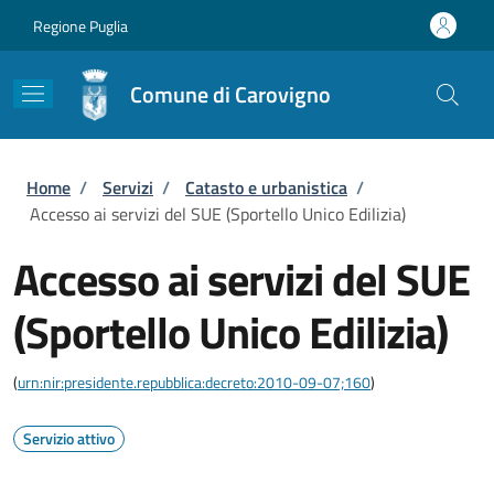
Salta al contenuto principale
Skip to footer content
Regione Puglia
Comune di Carovigno
Briciole di pane
Home
/
Servizi
/
Catasto e urbanistica
/
Accesso ai servizi del SUE (Sportello Unico Edilizia)
Accesso ai servizi del SUE
(Sportello Unico Edilizia)
(
urn:nir:presidente.repubblica:decreto:2010-09-07;160
)
Servizio attivo