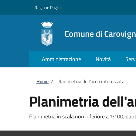
Salta al contenuto principale
Skip to footer content
Regione Puglia
Comune di Carovig
Amministrazione
Novità
Serv
Briciole di pane
Home
/
Planimetria dell'area interessata
Planimetria dell'a
Planimetria in scala non inferiore a 1:100, quot