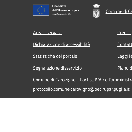
Comune di C
Footer menu
Area riservata
Crediti
Dichiarazione di accessibilità
Contatt
Statistiche del portale
Leggi l
Segnalazione disservizio
Piano d
Comune di Carovigno - Partita IVA dell'amminist
protocollo.comune.carovigno@pec.rupar.puglia.it