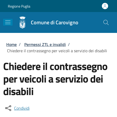
Salta al contenuto principale
Skip to footer content
Regione Puglia
Comune di Carovigno
Briciole di pane
Home
/
Permessi ZTL e invalidi
/
Chiedere il contrassegno per veicoli a servizio dei disabili
Chiedere il contrassegno
per veicoli a servizio dei
disabili
Condividi