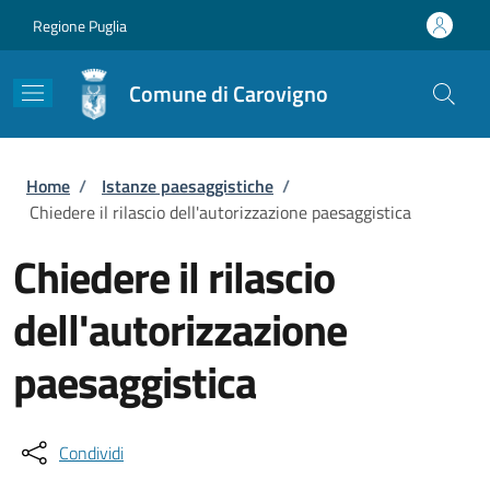
Salta al contenuto principale
Skip to footer content
Regione Puglia
Comune di Carovigno
Briciole di pane
Home
/
Istanze paesaggistiche
/
Chiedere il rilascio dell'autorizzazione paesaggistica
Chiedere il rilascio
dell'autorizzazione
paesaggistica
Condividi