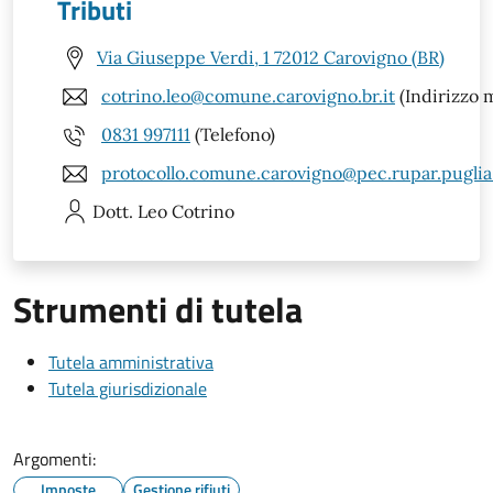
Tributi
Via Giuseppe Verdi, 1 72012 Carovigno (BR)
cotrino.leo@comune.carovigno.br.it
(Indirizzo m
0831 997111
(Telefono)
protocollo.comune.carovigno@pec.rupar.puglia.
Dott. Leo
Cotrino
Strumenti di tutela
Tutela amministrativa
Tutela giurisdizionale
Argomenti:
Imposte
Gestione rifiuti