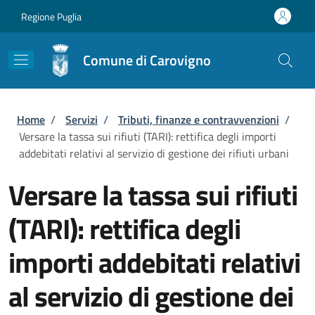
Salta al contenuto principale
Skip to footer content
Regione Puglia
Comune di Carovigno
Briciole di pane
Home
/
Servizi
/
Tributi, finanze e contravvenzioni
/
Versare la tassa sui rifiuti (TARI): rettifica degli importi
addebitati relativi al servizio di gestione dei rifiuti urbani
Versare la tassa sui rifiuti
(TARI): rettifica degli
importi addebitati relativi
al servizio di gestione dei