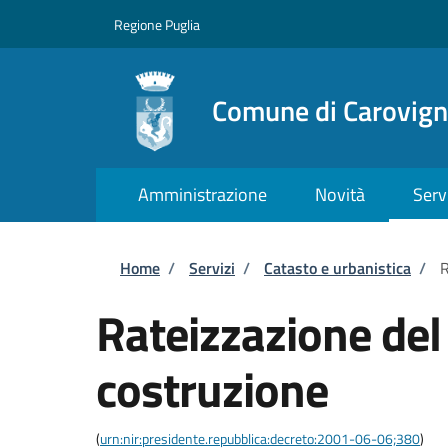
Salta al contenuto principale
Skip to footer content
Regione Puglia
Comune di Carovig
Amministrazione
Novità
Serv
Briciole di pane
Home
/
Servizi
/
Catasto e urbanistica
/
R
Rateizzazione del
costruzione
(
urn:nir:presidente.repubblica:decreto:2001-06-06;380
)