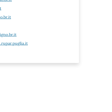
t
.br.it
gno.br.it
rupar.puglia.it