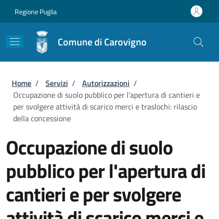
Salta al contenuto principale
Skip to footer content
Regione Puglia
Comune di Carovigno
Briciole di pane
Home
/
Servizi
/
Autorizzazioni
/
Occupazione di suolo pubblico per l'apertura di cantieri e
per svolgere attività di scarico merci e traslochi: rilascio
della concessione
Occupazione di suolo
pubblico per l'apertura di
cantieri e per svolgere
attività di scarico merci e